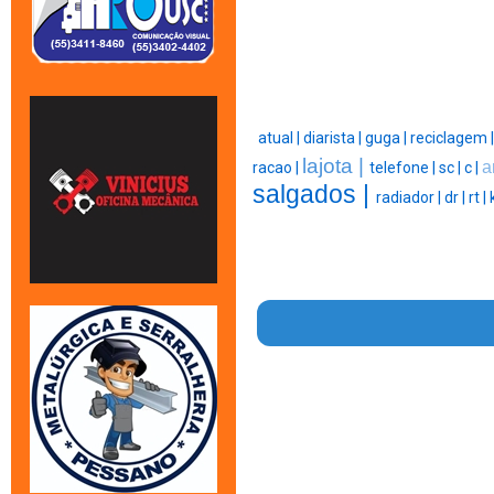
atual |
diarista |
guga |
reciclagem 
lajota |
a
racao |
telefone |
sc |
c |
salgados |
radiador |
dr |
rt |