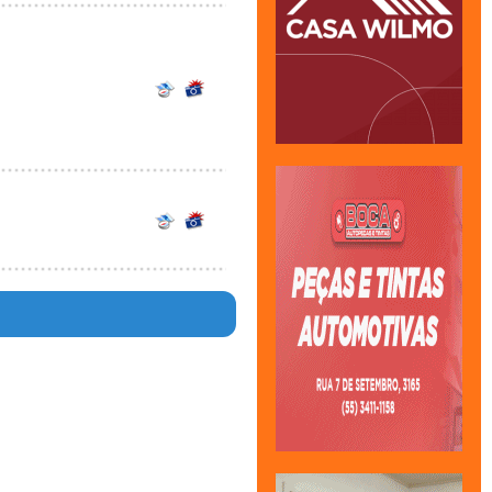
en in
44