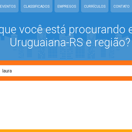
EVENTOS
CLASSIFICADOS
EMPREGOS
CURRÍCULOS
CONTATO
que você está procurando
Uruguaiana-RS e região?