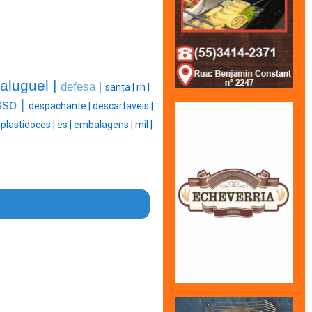
aluguel |
defesa |
santa |
rh |
sso |
despachante |
descartaveis |
|
plastidoces |
es |
embalagens |
mil |