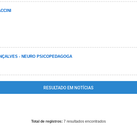
ACCINI
NÇALVES - NEURO PSICOPEDAGOGA
RESULTADO EM NOTÍCIAS
ing
: mysql_fetch_array() expects parameter 1 to be resource, array giv
home/guiauruguaiana/www/conteudo_resultado_busca.php
on line
3
Total de registros:
7 resultados encontrados