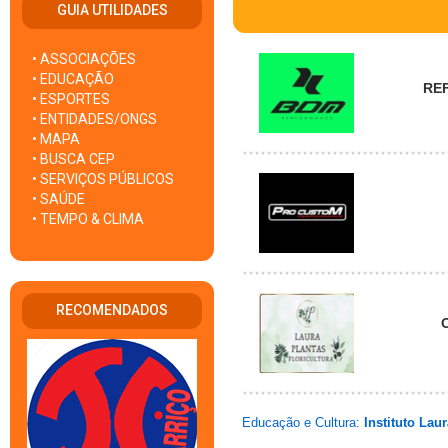
GUIA UTILIDADES
• ASSOCIAÇÕES
• EDUCAÇÃO
RE
• ESPORTES
• ENTIDADES/ONGS
• MAPA
• BUSCA CEP
• SERVIÇOS PÚBLICOS
• SAÚDE
• TEMPO & CLIMA
RECOMENDADOS
Educação e Cultura:
Instituto Lau