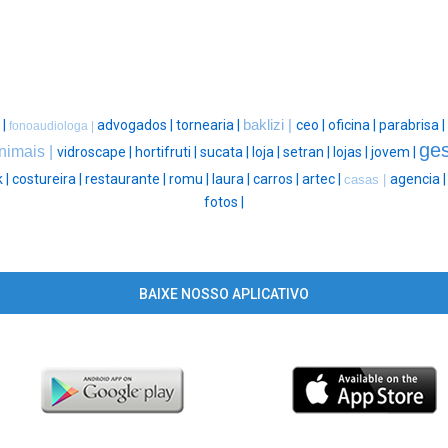
|
|
advogados |
tornearia |
baklizi |
ceo |
oficina |
parabrisa |
fonoaudiologa |
ge
nimais |
vidroscape |
hortifruti |
sucata |
loja |
setran |
lojas |
jovem |
k |
costureira |
restaurante |
romu |
laura |
carros |
artec |
agencia 
casas |
fotos |
BAIXE NOSSO APLICATIVO