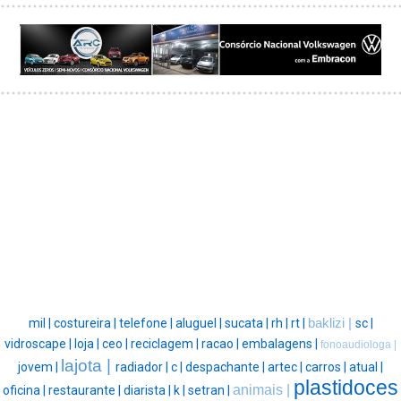
mil |
costureira |
telefone |
aluguel |
sucata |
rh |
rt |
baklizi |
sc |
vidroscape |
loja |
ceo |
reciclagem |
racao |
embalagens |
fonoaudiologa |
lajota |
jovem |
radiador |
c |
despachante |
artec |
carros |
atual |
plastidoces
animais |
oficina |
restaurante |
diarista |
k |
setran |