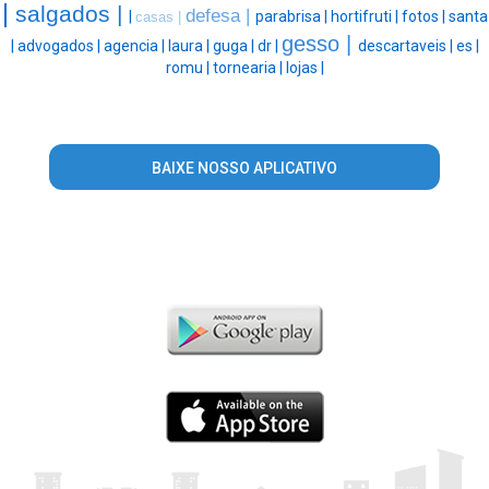
|
salgados |
defesa |
|
parabrisa |
hortifruti |
fotos |
santa
casas |
gesso |
|
advogados |
agencia |
laura |
guga |
dr |
descartaveis |
es |
romu |
tornearia |
lojas |
BAIXE NOSSO APLICATIVO