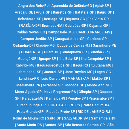
Angra dos Reis-RJ
|
Aparecida de Goiânia-GO
|
Apiaí-SP
|
Aracaju-SE
|
Arujá-SP
|
Barretos-SP
|
Batatais-SP
|
Bauru-SP
|
Bebedouro-SP
|
Bertioga-SP
|
Biguaçu-SC
|
Boa Vista-RR
|
BRASÍLIA-DF
|
Brumado-BA
|
Cabreúva-SP
|
Cajamar-SP
|
Caldas Novas-GO
|
Campo Belo-MG
|
CAMPO GRANDE-MS
|
Campos Jordão-SP
|
Caraguatatuba-SP
|
Cardoso-SP
|
Ceilândia-DF
|
Cláudio-MG
|
Duque de Caxias-RJ
|
Garanhuns-PE
|
GOIÂNIA-GO
|
Guará-DF
|
Guarapuava-PR
|
Guariba-SP
|
Guarujá-SP
|
Iguapé-SP
|
Ilha Bela-SP
|
Ilha Comprida-SP
|
Itabirito-MG
|
Itaquaquecetuba-SP
|
Itaqui-RS
|
Ituiutaba-MG
|
Jaboticabal-SP
|
Jacareí-SP
|
José Raydan-MG
|
Lages-SC
|
Londrina-PR
|
Luís Correia-PI
|
MANAUS-AM
|
Matão-SP
|
Medianeira-PR
|
Mirassol-SP
|
Mococa-SP
|
Monte Alto-SP
|
Morro Agudo-SP
|
Novo Progresso-PA
|
Olímpia-SP
|
Osasco-
SP
|
Paracatu-MG
|
Parnaíba-PI
|
Peruíbe-SP
|
Piracicaba-SP
|
Pirassununga-SP
|
PORTO ALEGRE-RS
|
Porto Seguro-BA
|
Praia Grande-SP
|
Ribeirão Preto-SP
|
RIO DE JANEIRO-RJ
|
Rolim de Moura-RO
|
Salto-SP
|
SALVADOR-BA
|
Samambaia-DF
|
Santa Maria-RS
|
Santos-SP
|
São Bernardo Campo-SP
|
São