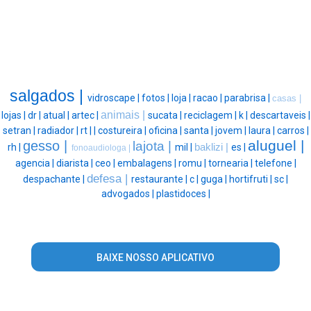
salgados |
vidroscape |
fotos |
loja |
racao |
parabrisa |
casas |
animais |
lojas |
dr |
atual |
artec |
sucata |
reciclagem |
k |
descartaveis |
setran |
radiador |
rt |
|
costureira |
oficina |
santa |
jovem |
laura |
carros |
aluguel |
gesso |
lajota |
rh |
mil |
baklizi |
es |
fonoaudiologa |
agencia |
diarista |
ceo |
embalagens |
romu |
tornearia |
telefone |
defesa |
despachante |
restaurante |
c |
guga |
hortifruti |
sc |
advogados |
plastidoces |
BAIXE NOSSO APLICATIVO