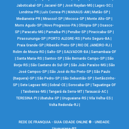
Jaboticabal-SP
|
Jacareí-SP
|
José Raydan-MG
|
Lages-SC
|
Londrina-PR
|
Luís Correia-PI
|
MANAUS-AM
|
Matão-SP
|
Medianeira-PR
|
Mirassol-SP
|
Mococa-SP
|
Monte Alto-SP
|
Morro Agudo-SP
|
Novo Progresso-PA
|
Olímpia-SP
|
Osasco-
SP
|
Paracatu-MG
|
Parnaíba-PI
|
Peruíbe-SP
|
Piracicaba-SP
|
Pirassununga-SP
|
PORTO ALEGRE-RS
|
Porto Seguro-BA
|
Praia Grande-SP
|
Ribeirão Preto-SP
|
RIO DE JANEIRO-RJ
|
Rolim de Moura-RO
|
Salto-SP
|
SALVADOR-BA
|
Samambaia-DF
|
Santa Maria-RS
|
Santos-SP
|
São Bernardo Campo-SP
|
São
Borja-RS
|
São Caetano do Sul-SP
|
São João Paraíso-MG
|
São
José Campos-SP
|
São José do Rio Preto-SP
|
São Paulo
(Itaquera)-SP
|
São Pedro-SP
|
São Sebastião-SP
|
Sertãozinho-
SP
|
Sete Lagoas-MG
|
Sobral-CE
|
Sorocaba-SP
|
Taguatinga-DF
|
Taiobeiras-MG
|
Tangará da Serra-MT
|
Tarauacá-AC
|
TERESINA-PI
|
Ubatuba-SP
|
Uruguaiana-RS
|
Vila Velha-ES
|
Volta Redonda-RJ
|
REDE DE FRANQUIA - GUIA CIDADE ONLINE ® - UNIDADE:
Uruguaiana-RS