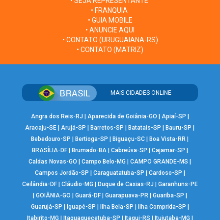
• SEJA REPRESENTANTE
• FRANQUIA
• GUIA MOBILE
• ANUNCIE AQUI
• CONTATO (URUGUAIANA-RS)
• CONTATO (MATRIZ)
MAIS CIDADES ONLINE
Angra dos Reis-RJ
|
Aparecida de Goiânia-GO
|
Apiaí-SP
|
Aracaju-SE
|
Arujá-SP
|
Barretos-SP
|
Batatais-SP
|
Bauru-SP
|
Bebedouro-SP
|
Bertioga-SP
|
Biguaçu-SC
|
Boa Vista-RR
|
BRASÍLIA-DF
|
Brumado-BA
|
Cabreúva-SP
|
Cajamar-SP
|
Caldas Novas-GO
|
Campo Belo-MG
|
CAMPO GRANDE-MS
|
Campos Jordão-SP
|
Caraguatatuba-SP
|
Cardoso-SP
|
Ceilândia-DF
|
Cláudio-MG
|
Duque de Caxias-RJ
|
Garanhuns-PE
|
GOIÂNIA-GO
|
Guará-DF
|
Guarapuava-PR
|
Guariba-SP
|
Guarujá-SP
|
Iguapé-SP
|
Ilha Bela-SP
|
Ilha Comprida-SP
|
Itabirito-MG
|
Itaquaquecetuba-SP
|
Itaqui-RS
|
Ituiutaba-MG
|