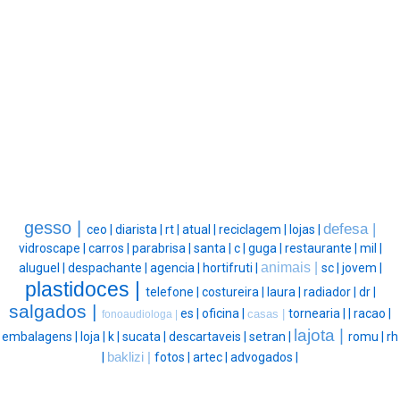
gesso |
defesa |
ceo |
diarista |
rt |
atual |
reciclagem |
lojas |
vidroscape |
carros |
parabrisa |
santa |
c |
guga |
restaurante |
mil |
animais |
aluguel |
despachante |
agencia |
hortifruti |
sc |
jovem |
plastidoces |
telefone |
costureira |
laura |
radiador |
dr |
salgados |
es |
oficina |
tornearia |
|
racao |
casas |
fonoaudiologa |
lajota |
embalagens |
loja |
k |
sucata |
descartaveis |
setran |
romu |
rh
|
baklizi |
fotos |
artec |
advogados |