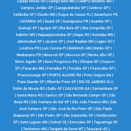
Caldas Novas-GO
|
Campo Belo-MG
|
CAMPO GRANDE-MS
|
Campos Jordão-SP
|
Caraguatatuba-SP
|
Cardoso-SP
|
Ceilândia-DF
|
Cláudio-MG
|
Duque de Caxias-RJ
|
Garanhuns-PE
|
GOIÂNIA-GO
|
Guará-DF
|
Guarapuava-PR
|
Guariba-SP
|
Guarujá-SP
|
Iguapé-SP
|
Ilha Bela-SP
|
Ilha Comprida-SP
|
Itabirito-MG
|
Itaquaquecetuba-SP
|
Itaqui-RS
|
Ituiutaba-MG
|
Jaboticabal-SP
|
Jacareí-SP
|
José Raydan-MG
|
Lages-SC
|
Londrina-PR
|
Luís Correia-PI
|
MANAUS-AM
|
Matão-SP
|
Medianeira-PR
|
Mirassol-SP
|
Mococa-SP
|
Monte Alto-SP
|
Morro Agudo-SP
|
Novo Progresso-PA
|
Olímpia-SP
|
Osasco-
SP
|
Paracatu-MG
|
Parnaíba-PI
|
Peruíbe-SP
|
Piracicaba-SP
|
Pirassununga-SP
|
PORTO ALEGRE-RS
|
Porto Seguro-BA
|
Praia Grande-SP
|
Ribeirão Preto-SP
|
RIO DE JANEIRO-RJ
|
Rolim de Moura-RO
|
Salto-SP
|
SALVADOR-BA
|
Samambaia-DF
|
Santa Maria-RS
|
Santos-SP
|
São Bernardo Campo-SP
|
São
Borja-RS
|
São Caetano do Sul-SP
|
São João Paraíso-MG
|
São
José Campos-SP
|
São José do Rio Preto-SP
|
São Paulo
(Itaquera)-SP
|
São Pedro-SP
|
São Sebastião-SP
|
Sertãozinho-
SP
|
Sete Lagoas-MG
|
Sobral-CE
|
Sorocaba-SP
|
Taguatinga-DF
|
Taiobeiras-MG
|
Tangará da Serra-MT
|
Tarauacá-AC
|