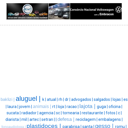
aluguel |
baklizi |
k |
atual |
rh |
dr |
advogados |
salgados |
lojas |
es
lajota |
animais |
|
laura |
jovem |
rt |
loja |
racao |
guga |
oficina |
sucata |
radiador |
agencia |
sc |
tornearia |
restaurante |
fotos |
c |
defesa |
diarista |
mil |
artec |
setran |
|
reciclagem |
embalagens |
plastidoces |
gesso |
parabrisa |
santa |
romu |
fonoaudiologa |