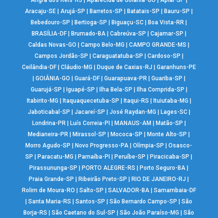
Angra dos Reis-RJ
|
Aparecida de Goiânia-GO
|
Apiaí-SP
|
Aracaju-SE
|
Arujá-SP
|
Barretos-SP
|
Batatais-SP
|
Bauru-SP
|
Bebedouro-SP
|
Bertioga-SP
|
Biguaçu-SC
|
Boa Vista-RR
|
BRASÍLIA-DF
|
Brumado-BA
|
Cabreúva-SP
|
Cajamar-SP
|
Caldas Novas-GO
|
Campo Belo-MG
|
CAMPO GRANDE-MS
|
Campos Jordão-SP
|
Caraguatatuba-SP
|
Cardoso-SP
|
Ceilândia-DF
|
Cláudio-MG
|
Duque de Caxias-RJ
|
Garanhuns-PE
|
GOIÂNIA-GO
|
Guará-DF
|
Guarapuava-PR
|
Guariba-SP
|
Guarujá-SP
|
Iguapé-SP
|
Ilha Bela-SP
|
Ilha Comprida-SP
|
Itabirito-MG
|
Itaquaquecetuba-SP
|
Itaqui-RS
|
Ituiutaba-MG
|
Jaboticabal-SP
|
Jacareí-SP
|
José Raydan-MG
|
Lages-SC
|
Londrina-PR
|
Luís Correia-PI
|
MANAUS-AM
|
Matão-SP
|
Medianeira-PR
|
Mirassol-SP
|
Mococa-SP
|
Monte Alto-SP
|
Morro Agudo-SP
|
Novo Progresso-PA
|
Olímpia-SP
|
Osasco-
SP
|
Paracatu-MG
|
Parnaíba-PI
|
Peruíbe-SP
|
Piracicaba-SP
|
Pirassununga-SP
|
PORTO ALEGRE-RS
|
Porto Seguro-BA
|
Praia Grande-SP
|
Ribeirão Preto-SP
|
RIO DE JANEIRO-RJ
|
Rolim de Moura-RO
|
Salto-SP
|
SALVADOR-BA
|
Samambaia-DF
|
Santa Maria-RS
|
Santos-SP
|
São Bernardo Campo-SP
|
São
Borja-RS
|
São Caetano do Sul-SP
|
São João Paraíso-MG
|
São