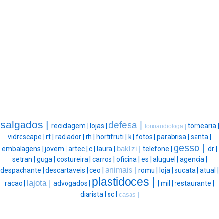
salgados |
defesa |
reciclagem |
lojas |
tornearia |
fonoaudiologa |
vidroscape |
rt |
radiador |
rh |
hortifruti |
k |
fotos |
parabrisa |
santa |
gesso |
embalagens |
jovem |
artec |
c |
laura |
baklizi |
telefone |
dr |
setran |
guga |
costureira |
carros |
oficina |
es |
aluguel |
agencia |
animais |
despachante |
descartaveis |
ceo |
romu |
loja |
sucata |
atual |
plastidoces |
lajota |
racao |
advogados |
|
mil |
restaurante |
diarista |
sc |
casas |