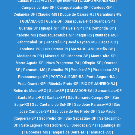
Caldas Novas-GO
|
Campo Belo-MG
|
CAMPO GRANDE-MS
|
Campos Jordão-SP
|
Caraguatatuba-SP
|
Cardoso-SP
|
Ceilândia-DF
|
Cláudio-MG
|
Duque de Caxias-RJ
|
Garanhuns-PE
|
GOIÂNIA-GO
|
Guará-DF
|
Guarapuava-PR
|
Guariba-SP
|
Guarujá-SP
|
Iguapé-SP
|
Ilha Bela-SP
|
Ilha Comprida-SP
|
Itabirito-MG
|
Itaquaquecetuba-SP
|
Itaqui-RS
|
Ituiutaba-MG
|
Jaboticabal-SP
|
Jacareí-SP
|
José Raydan-MG
|
Lages-SC
|
Londrina-PR
|
Luís Correia-PI
|
MANAUS-AM
|
Matão-SP
|
Medianeira-PR
|
Mirassol-SP
|
Mococa-SP
|
Monte Alto-SP
|
Morro Agudo-SP
|
Novo Progresso-PA
|
Olímpia-SP
|
Osasco-
SP
|
Paracatu-MG
|
Parnaíba-PI
|
Peruíbe-SP
|
Piracicaba-SP
|
Pirassununga-SP
|
PORTO ALEGRE-RS
|
Porto Seguro-BA
|
Praia Grande-SP
|
Ribeirão Preto-SP
|
RIO DE JANEIRO-RJ
|
Rolim de Moura-RO
|
Salto-SP
|
SALVADOR-BA
|
Samambaia-DF
|
Santa Maria-RS
|
Santos-SP
|
São Bernardo Campo-SP
|
São
Borja-RS
|
São Caetano do Sul-SP
|
São João Paraíso-MG
|
São
José Campos-SP
|
São José do Rio Preto-SP
|
São Paulo
(Itaquera)-SP
|
São Pedro-SP
|
São Sebastião-SP
|
Sertãozinho-
SP
|
Sete Lagoas-MG
|
Sobral-CE
|
Sorocaba-SP
|
Taguatinga-DF
|
Taiobeiras-MG
|
Tangará da Serra-MT
|
Tarauacá-AC
|