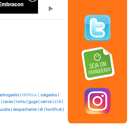
defesa |
advogados |
salgados |
 |
racao |
romu |
guga |
carros |
c |
k |
ucata |
despachante |
dr |
hortifruti |