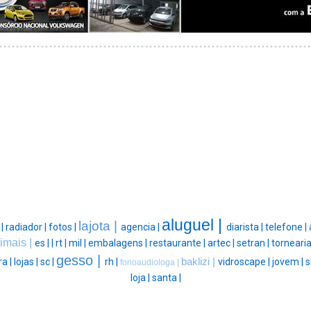
aluguel |
lajota |
 |
radiador |
fotos |
agencia |
diarista |
telefone |
imais |
es |
|
rt |
mil |
embalagens |
restaurante |
artec |
setran |
tornearia
gesso |
ra |
lojas |
sc |
rh |
baklizi |
vidroscape |
jovem |
s
fonoaudiologa |
loja |
santa |