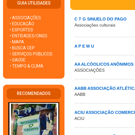
GUIA UTILIDADES
• ASSOCIAÇÕES
C T G SINUELO DO PAGO
• EDUCAÇÃO
Associações culturais
• ESPORTES
• ENTIDADES/ONGS
• MAPA
A P E M U
• BUSCA CEP
• SERVIÇOS PÚBLICOS
• SAÚDE
AA ALCÓOLICOS ANÔNIMOS
• TEMPO & CLIMA
ASSOCIAÇÕES
AABB ASSOCIAÇÃO ATLÉTIC
RECOMENDADOS
AABB
ACIU ASSOCIAÇÃO COMERCI
ACIU